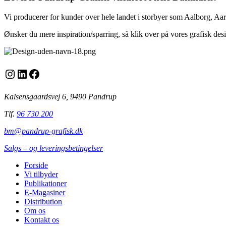
Vi producerer for kunder over hele landet i storbyer som Aalborg, Aar
Ønsker du mere inspiration/sparring, så klik over på vores grafisk desig
Instagram
LinkedIn
Facebook
Kalsensgaardsvej 6, 9490 Pandrup
Tlf.
96 730 200
bm@pandrup-grafisk.dk
Salgs – og leveringsbetingelser
Forside
Vi tilbyder
Publikationer
E-Magasiner
Distribution
Om os
Kontakt os