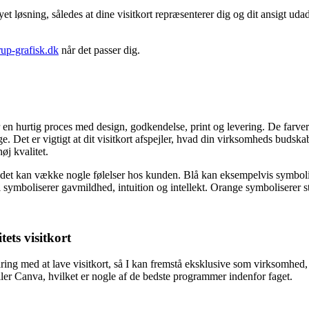
 løsning, således at dine visitkort repræsenterer dig og dit ansigt udadt
up-grafisk.dk
når det passer dig.
 en hurtig proces med design, godkendelse, print og levering. De farver d
ge. Det er vigtigt at dit visitkort afspejler, hvad din virksomheds budska
høj kvalitet.
så det kan vække nogle følelser hos kunden. Blå kan eksempelvis symbol
 symboliserer gavmildhed, intuition og intellekt. Orange symboliserer s
ets visitkort
ing med at lave visitkort, så I kan fremstå eksklusive som virksomhed, 
ler Canva, hvilket er nogle af de bedste programmer indenfor faget.