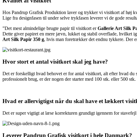
Kvalitet af visitkort
Hos Pandrup Grafisk Produktion laver og trykker vi visitkort af høj kv
Lige fra designfasen til under selve trykfasen leverer vi de gode result
”Det mest almindelige brugte papir til visitkort er
Gallerie Art Silk P
Dette giver papiret en mere jævn, lukket og stabil overflade, hvilket ig
Art Silk Papir 350 g
, hvis man foretrækker det endnu tykkere. Der er
Hvor stort et antal visitkort skal jeg have?
Det er forskelligt hvad behovet er for antal visitkort, alt efter hvad du
professionelt brug, er der nogen der starter med 100 stk. eller 500 stk.
Hvad er allervigtigst når du skal have et lækkert visit
Det er super vigtigt at læse korrekturen grundigt igennem for stavefejl 
Leverer Pandrup Grafisk visitkort i hele Danmark?