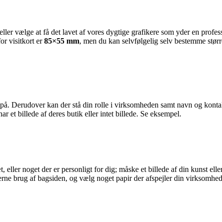
ller vælge at få det lavet af vores dygtige grafikere som yder en profes
or visitkort er
85×55 mm
, men du kan selvfølgelig selv bestemme størr
står på. Derudover kan der stå din rolle i virksomheden samt navn og kont
 et billede af deres butik eller intet billede. Se eksempel.
ræt, eller noget der er personligt for dig; måske et billede af din kunst e
erne brug af bagsiden, og vælg noget papir der afspejler din virksomhed.