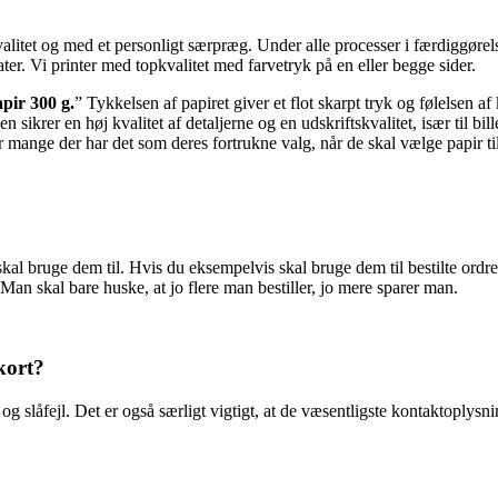
alitet og med et personligt særpræg. Under alle processer i færdiggørels
ater. Vi printer med topkvalitet med farvetryk på en eller begge sider.
apir 300 g.
” Tykkelsen af papiret giver et flot skarpt tryk og følelsen af
en sikrer en høj kvalitet af detaljerne og en udskriftskvalitet, især til
 mange der har det som deres fortrukne valg, når de skal vælge papir til 
 skal bruge dem til. Hvis du eksempelvis skal bruge dem til bestilte ordrer
 Man skal bare huske, at jo flere man bestiller, jo mere sparer man.
kort?
og slåfejl. Det er også særligt vigtigt, at de væsentligste kontaktoplysn