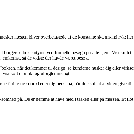
nesker næsten bliver overbelastede af de konstante skærm-indtryk; her k
af borgerskabets kutyme ved formelle besøg i private hjem. Visitkortet bl
s hjemkomst, så de vidste der havde været besøg.
af boksen, når det kommer til design, så kunderne husker dig eller virk
t visitkort er unikt og uforglemmeligt.
s erfaring og som klæder dig bedst på, når du skal ud at videregive dine v
somhed på. De er nemme at have med i tasken eller på messen. Et flot og