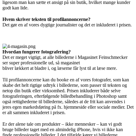
ligesom man kan sætte et ansigt på sin butik, hvilket mange kunder
godt kan lide.
Hvem skriver teksten til profilannoncerne?
Det gør en af vores dygtige journalister og det er inkluderet i prisen.
Hvordan fungerer fotografering?
Det er meget vigtigt, at alle billederne i Magasinet Feinschmecker
ser super professionelle ud, så magasinet
bliver lækkert at bladre i, og læserne får lyst til at læse mere.
Til profilannoncerne kan du booke en af vores fotografer, som kan
skabe det helt rigtige udtryk i billederne, som passer til teksten og
netop din butik eller virksomhed. Prisen inkluderer både selve
fotograferingen, efterfølgende billedbehandling i Photoshop samt
også rettighederne til billederne, således at de frit kan anvendes i
jeres egen markedsføring på fx. hjemmeside eller sociale medier. Det
er alt sammen inkluderet i prisen.
Er der alene tale om produkter – ikke mennesker – kan vi godt
bruge billeder taget med en almindelig iPhone, hvis vi ikke kan
finde professionelle billeder. I det tilfælde kører vi billederne