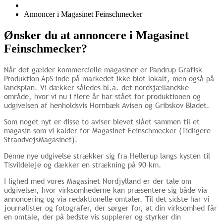
Annoncer i Magasinet Feinschmecker
Ønsker du at annoncere i Magasinet
Feinschmecker?
Når det gælder kommercielle magasiner er Pandrup Grafisk
Produktion ApS inde på markedet ikke blot lokalt, men også på
landsplan. Vi dækker således bl.a. det nordsjællandske
område, hvor vi nu i flere år har stået for produktionen og
udgivelsen af henholdsvis Hornbæk Avisen og Gribskov Bladet.
Som noget nyt er disse to aviser blevet slået sammen til et
magasin som vi kalder for Magasinet Feinschmecker (Tidligere
StrandvejsMagasinet).
Denne nye udgivelse strækker sig fra Hellerup langs kysten til
Tisvildeleje og dækker en strækning på 90 km.
I lighed med vores Magasinet Nordjylland er der tale om
udgivelser, hvor virksomhederne kan præsentere sig både via
annoncering og via redaktionelle omtaler. Til det sidste har vi
journalister og fotografer, der sørger for, at din virksomhed får
en omtale, der på bedste vis supplerer og styrker din