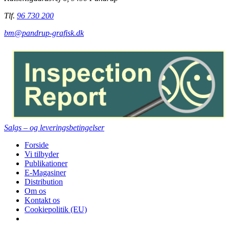
Tlf.
96 730 200
bm@pandrup-grafisk.dk
Salgs – og leveringsbetingelser
Forside
Vi tilbyder
Publikationer
E-Magasiner
Distribution
Om os
Kontakt os
Cookiepolitik (EU)