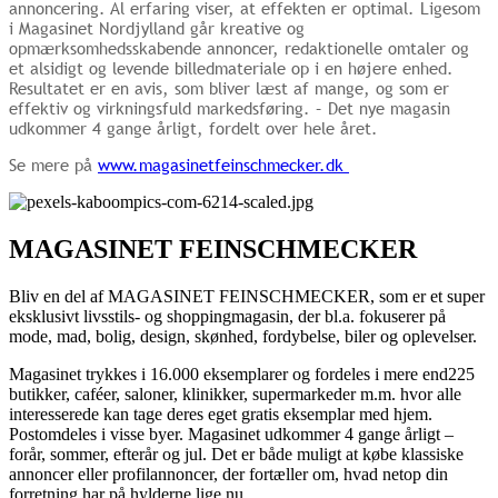
annoncering. Al erfaring viser, at effekten er optimal. Ligesom
i Magasinet Nordjylland går kreative og
opmærksomhedsskabende annoncer, redaktionelle omtaler og
et alsidigt og levende billedmateriale op i en højere enhed.
Resultatet er en avis, som bliver læst af mange, og som er
effektiv og virkningsfuld markedsføring. – Det nye magasin
udkommer 4 gange årligt, fordelt over hele året.
Se mere på
www.magasinetfeinschmecker.dk
MAGASINET FEINSCHMECKER
Bliv en del af MAGASINET FEINSCHMECKER, som er et super
eksklusivt livsstils- og shoppingmagasin, der bl.a. fokuserer på
mode, mad, bolig, design, skønhed, fordybelse, biler og oplevelser.
Magasinet trykkes i 16.000 eksemplarer og fordeles i mere end225
butikker, caféer, saloner, klinikker, supermarkeder m.m. hvor alle
interesserede kan tage deres eget gratis eksemplar med hjem.
Postomdeles i visse byer. Magasinet udkommer 4 gange årligt –
forår, sommer, efterår og jul. Det er både muligt at købe klassiske
annoncer eller profilannoncer, der fortæller om, hvad netop din
forretning har på hylderne lige nu.