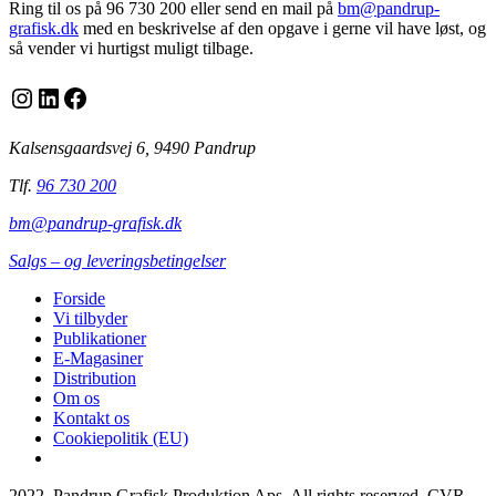
Ring til os på 96 730 200 eller send en mail på
bm@pandrup-
grafisk.dk
med en beskrivelse af den opgave i gerne vil have løst, og
så vender vi hurtigst muligt tilbage.
Instagram
LinkedIn
Facebook
Kalsensgaardsvej 6, 9490 Pandrup
Tlf.
96 730 200
bm@pandrup-grafisk.dk
Salgs – og leveringsbetingelser
Forside
Vi tilbyder
Publikationer
E-Magasiner
Distribution
Om os
Kontakt os
Cookiepolitik (EU)
2022, Pandrup Grafisk Produktion Aps. All rights reserved. CVR-