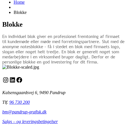
Home
Blokke
Blokke
En individuel blok giver en professionel fremtoning af firmaet
til kundemøde eller møde med forretningspartnere. Slut med de
anonyme notesblokke – få i stedet en blok med firmaets logo,
slogan eller noget helt tredje. En blok er generelt noget som
medarbejdere i en virksomhed bruger dagligt. Derfor er de
personlige blokke en god investering for dit firma.
Instagram
LinkedIn
Facebook
Kalsensgaardsvej 6, 9490 Pandrup
Tlf.
96 730 200
bm@pandrup-grafisk.dk
Salgs – og leveringsbetingelser